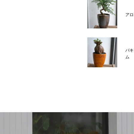
アロ
パキ
ム