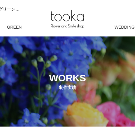
tooka（トーカ）は、ブライダルブーケ、花束やアレンジメント、グリーンを完全オーダーでお作りする花屋です。 お客様の想いやシーンに寄り添い、 花と緑が自然に馴染むデザインを大切にしています。 現在は完全オーダー制にて制作しております。
オン
GREEN
WEDDING
観葉植物
ウェディン
WORKS
制作実績