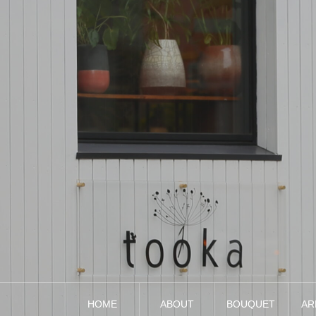
HOME
ABOUT
BOUQUET
AR