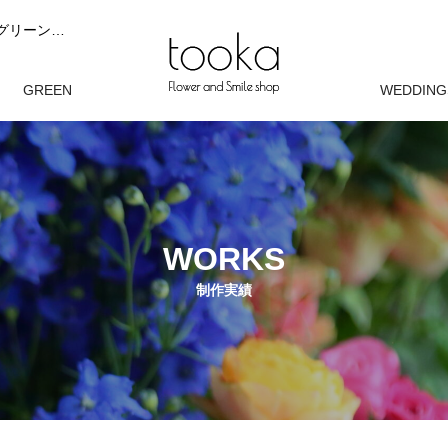
tooka（トーカ）は、ブライダルブーケ、花束やアレンジメント、グリーンを完全オーダーでお作りする花屋です。 お客様の想いやシーンに寄り添い、 花と緑が自然に馴染むデザインを大切にしています。 現在は完全オーダー制にて制作しております。
オン
GREEN
WEDDING
観葉植物
ウェディン
WORKS
制作実績