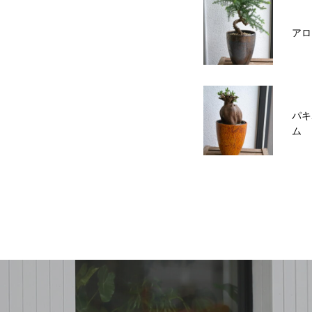
アロ
パキ
ム