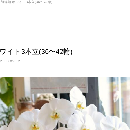
胡蝶蘭 ホワイト3本立(36〜42輪)
ワイト3本立(36〜42輪)
NS FLOWERS