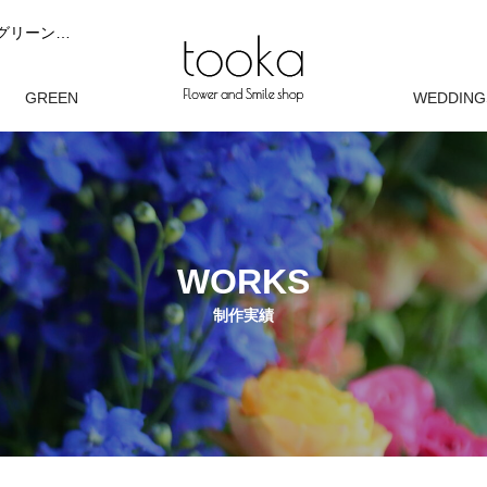
tooka（トーカ）は、ブライダルブーケ、花束やアレンジメント、グリーンを完全オーダーでお作りする花屋です。 お客様の想いやシーンに寄り添い、 花と緑が自然に馴染むデザインを大切にしています。 現在は完全オーダー制にて制作しております。
オン
GREEN
WEDDING
観葉植物
ウェディン
WORKS
制作実績