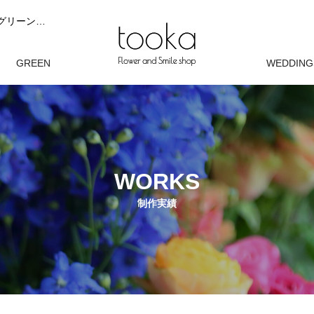
tooka（トーカ）は、ブライダルブーケ、花束やアレンジメント、グリーンを完全オーダーでお作りする花屋です。 お客様の想いやシーンに寄り添い、 花と緑が自然に馴染むデザインを大切にしています。 現在は完全オーダー制にて制作しております。
オン
GREEN
WEDDING
観葉植物
ウェディン
WORKS
制作実績