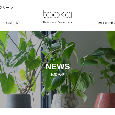
tooka（トーカ）は、ブライダルブーケ、花束やアレンジメント、グリーンを完全オーダーでお作りする花屋です。 お客様の想いやシーンに寄り添い、 花と緑が自然に馴染むデザインを大切にしています。 現在は完全オーダー制にて制作しております。
オン
GREEN
WEDDING
観葉植物
ウェディン
NEWS
お知らせ