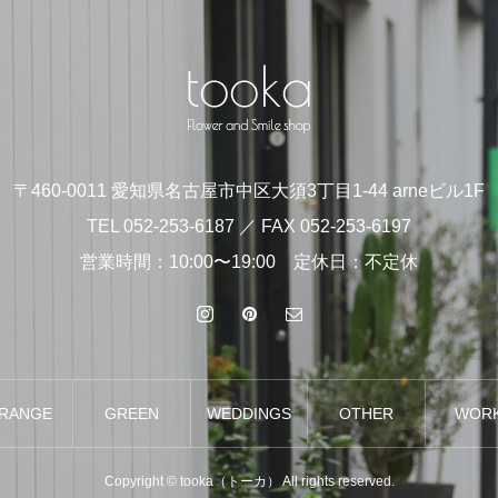
〒460-0011 愛知県名古屋市中区大須3丁目1-44 arneビル1F
TEL 052-253-6187 ／ FAX 052-253-6197
営業時間：10:00〜19:00 定休日：不定休
RANGE
GREEN
WEDDINGS
OTHER
WOR
MENT
Copyright © tooka（トーカ） All rights reserved.